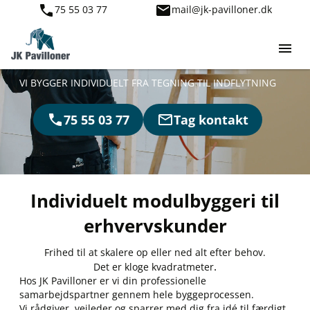
75 55 03 77
mail@jk-pavilloner.dk
KLOGE KVADRATMETER
VI BYGGER INDIVIDUELT FRA TEGNING TIL INDFLYTNING
75 55 03 77
Tag kontakt
Individuelt modulbyggeri til
erhvervskunder
Frihed til at skalere op eller ned alt efter behov.
.
Det er kloge kvadratmeter
Hos JK Pavilloner er vi din professionelle
samarbejdspartner gennem hele byggeprocessen.
Vi rådgiver, vejleder og sparrer med dig fra idé til færdigt