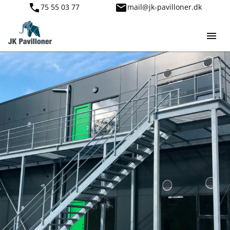
75 55 03 77
mail@jk-pavilloner.dk