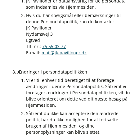
JK Pavilloner er dataansvarlig for de persondata,
som indsamles via Hjemmesiden.
Hvis du har spørgsmål eller bemærkninger til
denne Persondatapolitik, kan du kontakte:
JK Pavilloner
Nydamsvej 3
Egtved
Tlf. nr.:
75 55 03 77
E-mail:
mail@jk-pavilloner.dk
Ændringer i persondatapolitikken
Vi er til enhver tid berettiget til at foretage
ændringer i denne Persondatapolitik. Såfremt vi
foretager ændringer i Persondatapolitikken, vil du
blive orienteret om dette ved dit næste besøg på
Hjemmesiden.
Såfremt du ikke kan acceptere den ændrede
politik, har du ikke mulighed for at fortsætte
brugen af Hjemmesiden, og dine
personoplysninger kan blive slettet.