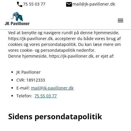
75 55 03 77
mail@jk-pavilloner.dk
Information om sidens
cookies og persondatapolitik
Ved at benytte og navigere rundt på denne hjemmeside,
https://jk-pavilloner.dk, accepterer du både vores brug af
cookies og vores persondatapolitik. Du kan læse mere om
vores cookie- og persondatapolitik nedenfor.
Denne hjemmeside, https://jk-pavilloner.dk, er ejet af:
JK Pavilloner
CVR: 18912333
E-mail:
mail@jk-pavilloner.dk
Telefon:
75 55 03 77
Sidens persondatapolitik